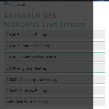
#6 INSELN DES
NORDENS_Live Stream
10,00 € - kleiner Beitrag
20,00 € - mittlerer Beitrag
30,00 € - mittelgroßer Beitrag
50,00 € - großer Beitrag
100,00 € - sehr großer Beitrag
200,00 € - mega Beitrag
oder Dein Wunschbetrag