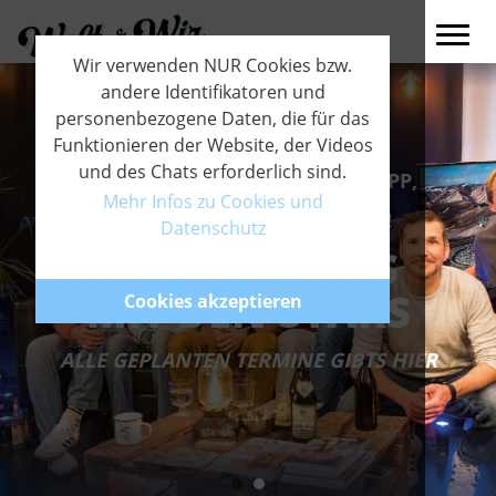
Wir verwenden NUR Cookies bzw.
andere Identifikatoren und
personenbezogene Daten, die für das
Funktionieren der Website, der Videos
und des Chats erforderlich sind.
THOMAS HUBER, HARALD PHILIPP,
PAUL GUSCHLBAUER & OLAF
Mehr Infos zu Cookies und
OBSOMMER WAREN BEI UNS!
Datenschutz
LIVE-STREAMS
MIT DEN STARS
Cookies akzeptieren
ALLE GEPLANTEN TERMINE GIBTS HIER