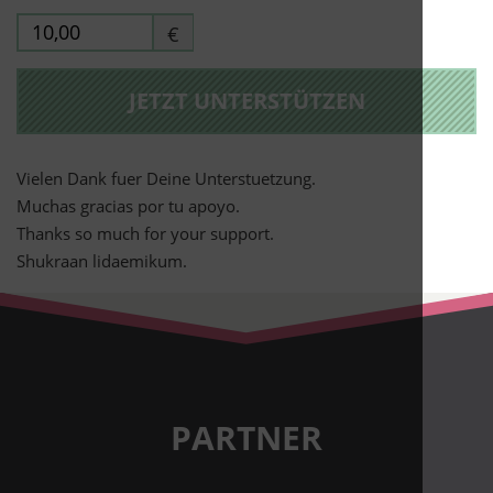
€
JETZT UNTERSTÜTZEN
Vielen Dank fuer Deine Unterstuetzung.
Muchas gracias por tu apoyo.
Thanks so much for your support.
Shukraan lidaemikum.
PARTNER