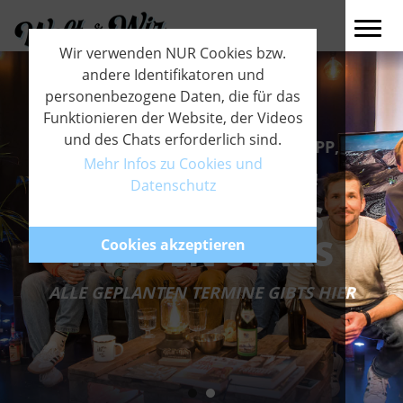
Wir verwenden NUR Cookies bzw.
andere Identifikatoren und
personenbezogene Daten, die für das
Funktionieren der Website, der Videos
und des Chats erforderlich sind.
THOMAS HUBER, HARALD PHILIPP,
PAUL GUSCHLBAUER & OLAF
Mehr Infos zu Cookies und
OBSOMMER WAREN BEI UNS!
Datenschutz
LIVE-STREAMS
MIT DEN STARS
Cookies akzeptieren
ALLE GEPLANTEN TERMINE GIBTS HIER