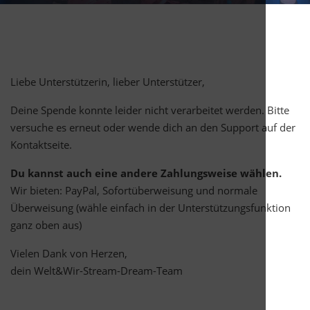
Liebe Unterstützerin, lieber Unterstützer,
Deine Spende konnte leider nicht verarbeitet werden. Bitte
versuche es erneut oder wende dich an den Support auf der
Kontaktseite
.
Du kannst auch eine andere Zahlungsweise wählen.
Wir bieten: PayPal, Sofortüberweisung und normale
Überweisung (wähle einfach in der Unterstützungsfunktion
ganz oben aus)
Vielen Dank von Herzen,
dein Welt&Wir-Stream-Dream-Team