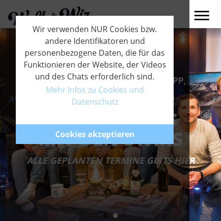
Wir verwenden NUR Cookies bzw.
andere Identifikatoren und
personenbezogene Daten, die für das
Funktionieren der Website, der Videos
und des Chats erforderlich sind.
THOMAS HUBER, HARALD PHILIPP,
PAUL GUSCHLBAUER & OLAF
Mehr Infos zu Cookies und
OBSOMMER WAREN BEI UNS!
Datenschutz
LIVE-STREAMS
MIT DEN STARS
Cookies akzeptieren
ALLE GEPLANTEN TERMINE GIBTS HIER